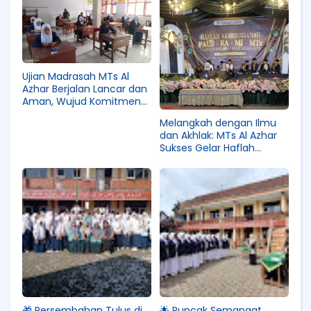
Ujian Madrasah MTs Al
Azhar Berjalan Lancar dan
Aman, Wujud Komitmen
dalam Pendidikan
Melangkah dengan Ilmu
Berkualitas
dan Akhlak: MTs Al Azhar
Sukses Gelar Haflah
Akhirussanah di Halaman
MI Azharul Ulum 01
🎁 Persembahan Tulus di
🌟 Puncak Semangat