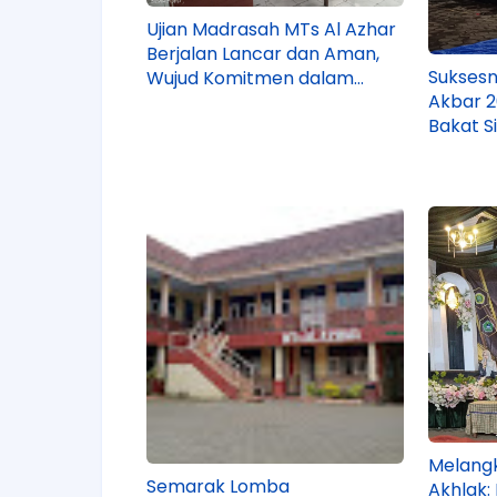
Ujian Madrasah MTs Al Azhar
Berjalan Lancar dan Aman,
Sukses
Wujud Komitmen dalam
Akbar 2
Pendidikan Berkualitas
Bakat S
Melang
Semarak Lomba
Akhlak: