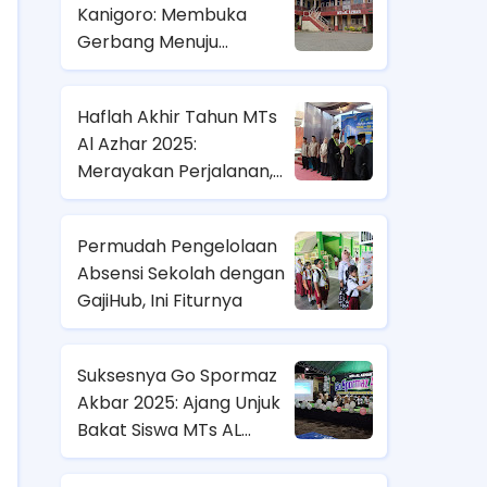
Kanigoro: Membuka
Gerbang Menuju
Perjalanan Ilmu dan
Akhlak
Haflah Akhir Tahun MTs
Al Azhar 2025:
Merayakan Perjalanan,
Menyemai Harapan
Permudah Pengelolaan
Absensi Sekolah dengan
GajiHub, Ini Fiturnya
Suksesnya Go Spormaz
Akbar 2025: Ajang Unjuk
Bakat Siswa MTs AL
AZHAR