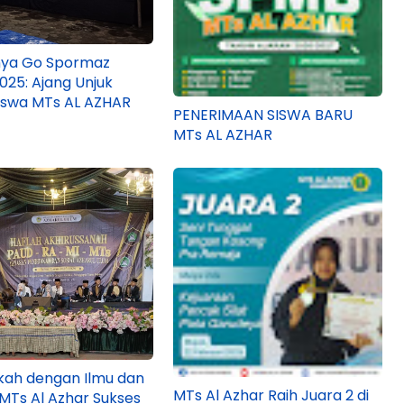
nya Go Spormaz
025: Ajang Unjuk
iswa MTs AL AZHAR
PENERIMAAN SISWA BARU
MTs AL AZHAR
kah dengan Ilmu dan
MTs Al Azhar Raih Juara 2 di
 MTs Al Azhar Sukses